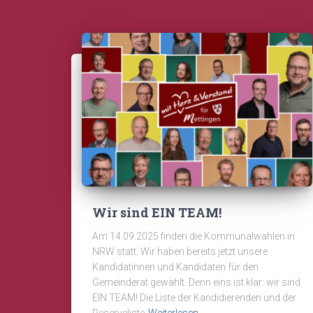
Wir sind EIN TEAM!
Am 14.09.2025 finden die Kommunalwahlen in
NRW statt. Wir haben bereits jetzt unsere
Kandidatinnen und Kandidaten für den
Gemeinderat gewählt. Denn eins ist klar: wir sind
EIN TEAM! Die Liste der Kandidierenden und der