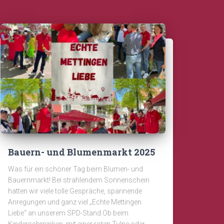
Bauern- und Blumenmarkt 2025
Was für ein schöner Tag beim Blumen- und
Bauernmarkt! Bei strahlendem Sonnenschein
hatten wir viele tolle Gespräche, spannende
Anregungen und ganz viel „Echte Mettingen
Liebe“ an unserem SPD-Stand.Ob beim