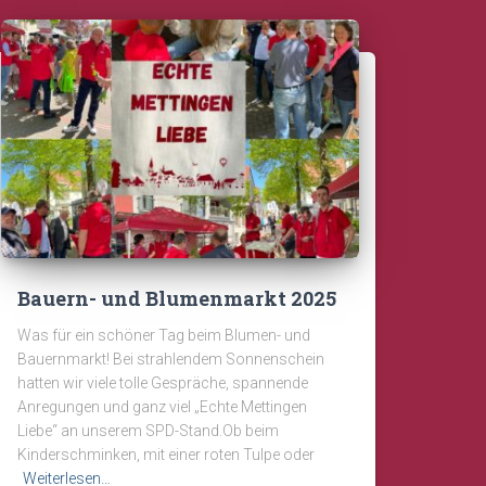
Bauern- und Blumenmarkt 2025
Was für ein schöner Tag beim Blumen- und
Bauernmarkt! Bei strahlendem Sonnenschein
hatten wir viele tolle Gespräche, spannende
Anregungen und ganz viel „Echte Mettingen
Liebe“ an unserem SPD-Stand.Ob beim
Kinderschminken, mit einer roten Tulpe oder
Weiterlesen…