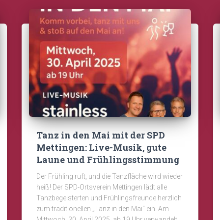
Tanz in den Mai mit der SPD
Mettingen: Live-Musik, gute
Laune und Frühlingsstimmung
Der Frühling ruft, und die Tanzfläche wird wieder
heiß! Der SPD-Ortsverein Mettingen lädt alle
Tanzbegeisterten und Frühlingsfreunde herzlich
zum traditionellen „Tanz in den Mai“ ein. Am
Mittwoch, 30. April 2025, ab 19 Uhr verwandelt