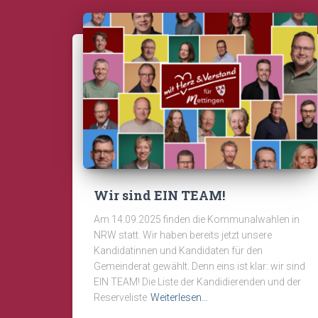
Wir sind EIN TEAM!
Am 14.09.2025 finden die Kommunalwahlen in
NRW statt. Wir haben bereits jetzt unsere
Kandidatinnen und Kandidaten für den
Gemeinderat gewählt. Denn eins ist klar: wir sind
EIN TEAM! Die Liste der Kandidierenden und der
Reserveliste
Weiterlesen…