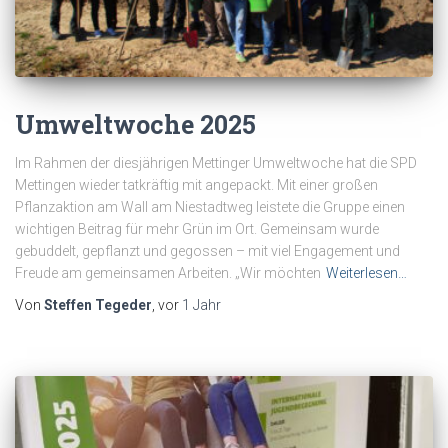
Umweltwoche 2025
Im Rahmen der diesjährigen Mettinger Umweltwoche hat die SPD
Mettingen wieder tatkräftig mit angepackt. Mit einer großen
Pflanzaktion am Wall am Niestadtweg leistete die Gruppe einen
wichtigen Beitrag für mehr Grün im Ort. Gemeinsam wurde
gebuddelt, gepflanzt und gegossen – mit viel Engagement und
Freude am gemeinsamen Arbeiten. „Wir möchten
Weiterlesen…
Von
Steffen Tegeder
, vor
1 Jahr