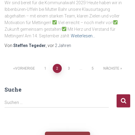
Wir sind bereit für die Kommunalwahl 2025! Heute haben wir in
Ibbenbüren-Uffeln bei Mutter Bahr unsere Klausurtagung
abgehalten – mit einem starken Team, klaren Zielen und voller
Motivation für Mettingen!
Viel erreicht – noch mehr vor!
Zukunft gemeinsam gestalten!
Mit Herz und Verstand für
Mettingen! Am 14. September zählt
Weiterlesen…
Von
Steffen Tegeder
, vor
2 Jahren
Seitennummerierung
VORHERIGE
1
2
3
…
5
NÄCHSTE
der
Suche
Beiträge
S
Suchen …
u
c
h
e
n