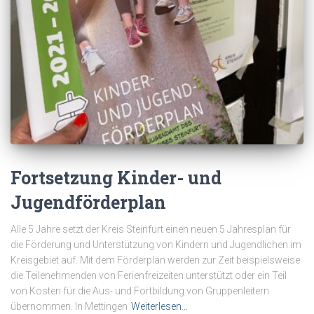
Fortsetzung Kinder- und
Jugendförderplan
Alle 5 Jahre setzt der Kreis Steinfurt einen neuen 5 Jahresplan für
die Förderung und Unterstützung von Kindern und Jugendlichen im
Kreisgebiet auf. Mit dem Förderplan werden zur Zeit beispielsweise
die Teilenehmenden von Ferienfreizeiten unterstützt oder ein Teil
von Kosten für die Aus- und Fortbildung von Gruppenleitern
übernommen. In Mettingen
Weiterlesen…