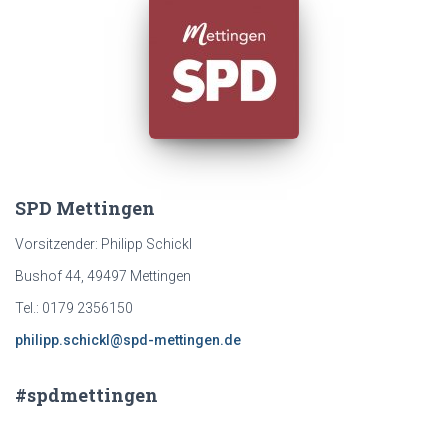
n
a
c
h
:
SPD Mettingen
Vorsitzender: Philipp Schickl
Bushof 44, 49497 Mettingen
Tel.: 0179 2356150
philipp.schickl@spd-mettingen.de
#spdmettingen