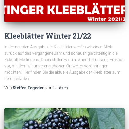
Kleeblätter Winter 21/22
In der neusten Ausgabe der Kleeblätter werfen wir einen Blick
zurück auf das vergangene Jahr und schauen gleichzeitig in die
Zukunft Mettingens. Dabei stellen wir u.a. einen Teil unserer Fraktion
vor, mit dem wir unseren schönen Ort weiter voranbringen
möchten. Hier finden Sie die aktuelle Ausgabe der Kleeblätter zum
herunterladen
Von
Steffen Tegeder
, vor
4 Jahren