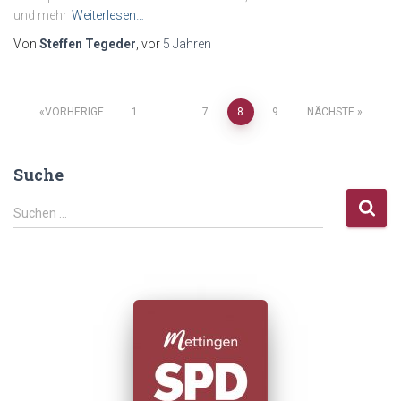
und mehr
Weiterlesen…
Von
Steffen Tegeder
, vor
5 Jahren
Seitennummerierung
VORHERIGE
1
…
7
8
9
NÄCHSTE
der
Suche
Beiträge
S
Suchen …
u
c
h
e
n
n
a
c
h